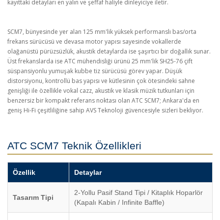
kayıttaki detayları en yalın ve şeffaf haliyle dinleyiciye iletir.
SCM7, bünyesinde yer alan 125 mm'lik yüksek performanslı bas/orta
frekans sürücüsü ve devasa motor yapısı sayesinde vokallerde
olağanüstü pürüzsüzlük, akustik detaylarda ise şaşırtıcı bir doğallık sunar.
Üst frekanslarda ise ATC mühendisliği ürünü 25 mm'lik SH25-76 çift
süspansiyonlu yumuşak kubbe tiz sürücüsü görev yapar. Düşük
distorsiyonu, kontrollü bas yapısı ve kütlesinin çok ötesindeki sahne
genişliği ile özellikle vokal cazz, akustik ve klasik müzik tutkunları için
benzersiz bir kompakt referans noktası olan ATC SCM7; Ankara'da en
geniş Hi-Fi çeşitliliğine sahip AVS Teknoloji güvencesiyle sizleri bekliyor.
ATC SCM7 Teknik Özellikleri
Özellik
Detaylar
2-Yollu Pasif Stand Tipi / Kitaplık Hoparlör
Tasarım Tipi
(Kapalı Kabin / Infinite Baffle)