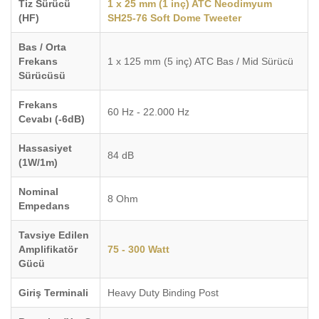
Tiz Sürücü
1 x 25 mm (1 inç) ATC Neodimyum
(HF)
SH25-76 Soft Dome Tweeter
Bas / Orta
Frekans
1 x 125 mm (5 inç) ATC Bas / Mid Sürücü
Sürücüsü
Frekans
60 Hz - 22.000 Hz
Cevabı (-6dB)
Hassasiyet
84 dB
(1W/1m)
Nominal
8 Ohm
Empedans
Tavsiye Edilen
Amplifikatör
75 - 300 Watt
Gücü
Giriş Terminali
Heavy Duty Binding Post