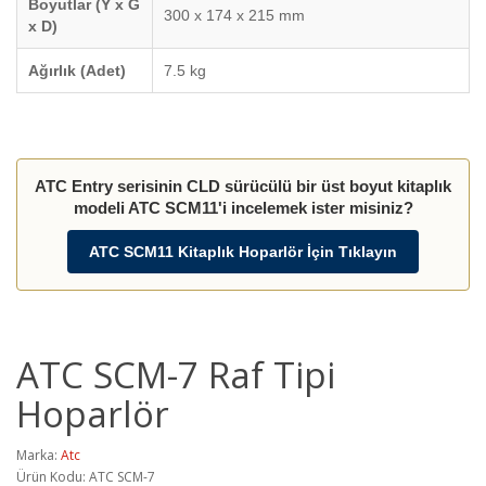
Boyutlar (Y x G
300 x 174 x 215 mm
x D)
Ağırlık (Adet)
7.5 kg
ATC Entry serisinin CLD sürücülü bir üst boyut kitaplık
modeli ATC SCM11'i incelemek ister misiniz?
ATC SCM11 Kitaplık Hoparlör İçin Tıklayın
ATC SCM-7 Raf Tipi
Hoparlör
Marka:
Atc
Ürün Kodu: ATC SCM-7