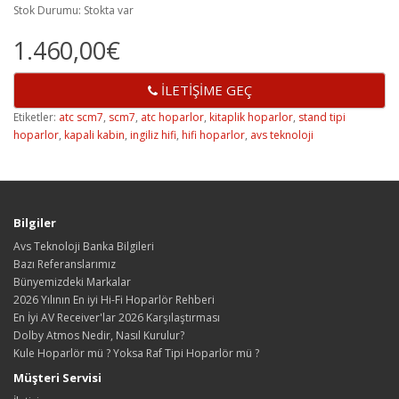
Stok Durumu: Stokta var
1.460,00€
İLETİŞİME GEÇ
Etiketler:
atc scm7
,
scm7
,
atc hoparlor
,
kitaplik hoparlor
,
stand tipi
hoparlor
,
kapali kabin
,
ingiliz hifi
,
hifi hoparlor
,
avs teknoloji
Bilgiler
Avs Teknoloji Banka Bilgileri
Bazı Referanslarımız
Bünyemizdeki Markalar
2026 Yılının En iyi Hi-Fi Hoparlör Rehberi
En İyi AV Receiver'lar 2026 Karşılaştırması
Dolby Atmos Nedir, Nasıl Kurulur?
Kule Hoparlör mü ? Yoksa Raf Tipi Hoparlör mü ?
Müşteri Servisi