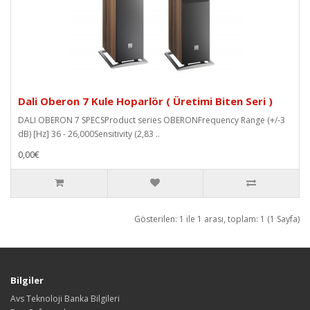
Dali Oberon 7 Kule Hoparlör ( Üretimi Biten Seri )
DALI OBERON 7 SPECSProduct series OBERONFrequency Range (+/-3
dB) [Hz] 36 - 26,000Sensitivity (2,83 ..
0,00€
Gösterilen: 1 ile 1 arası, toplam: 1 (1 Sayfa)
Bilgiler
Avs Teknoloji Banka Bilgileri